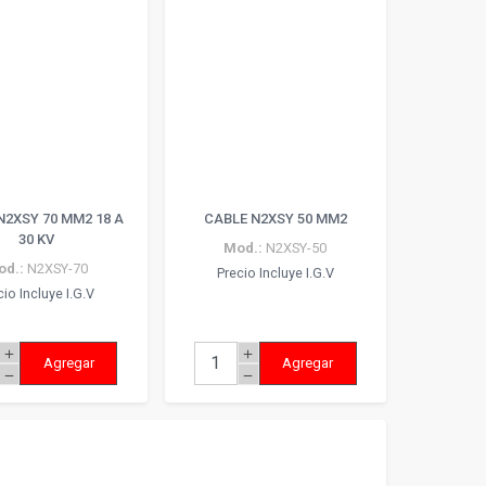
N2XSY 70 MM2 18 A
CABLE N2XSY 50 MM2
30 KV
Mod.:
N2XSY-50
od.:
N2XSY-70
Precio Incluye I.G.V
cio Incluye I.G.V
add
add
Agregar
Agregar
remove
remove