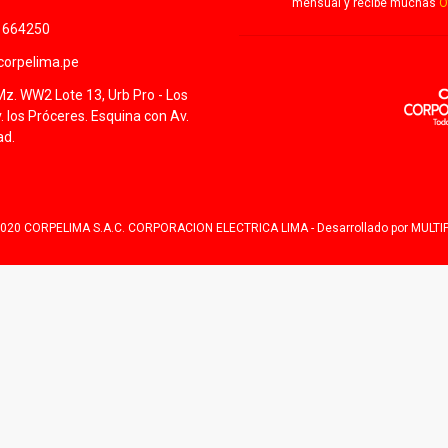
mensual y recibe muchas
O
1664250
orpelima.pe
Mz. WW2 Lote 13, Urb Pro - Los
v. los Próceres. Esquina con Av.
ad.
2020 CORPELIMA S.A.C. CORPORACION ELECTRICA LIMA - Desarrollado por
MULT