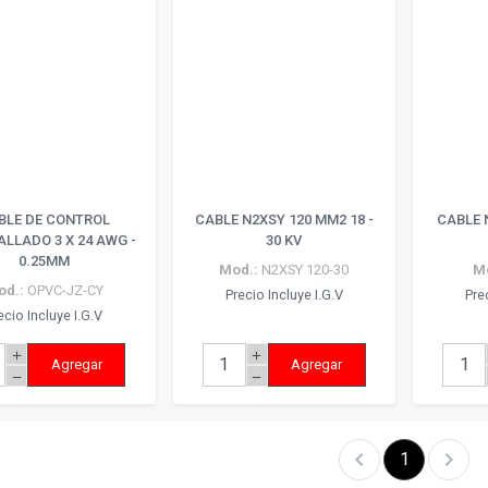
BLE DE CONTROL
CABLE N2XSY 120 MM2 18 -
CABLE 
LLADO 3 X 24 AWG -
30 KV
0.25MM
Mod.:
N2XSY 120-30
M
od.:
OPVC-JZ-CY
Precio Incluye I.G.V
Pre
ecio Incluye I.G.V
add
add
Agregar
Agregar
remove
remove
chevron_left
chevron_right
1