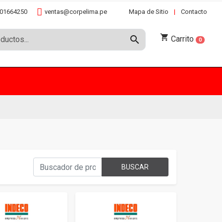
01664250
ventas@corpelima.pe
Mapa de Sitio
|
Contacto
shopping_cart
search
Carrito
0
BUSCAR