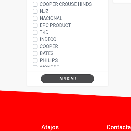
COOPER CROUSE HINDS
NJZ
NACIONAL
EPC PRODUCT
TKD
INDECO
COOPER
BATES
PHILIPS
WONPRO
BEISIT
APLICAR
YASHIPS
CAMBRE
NAVIA BOX
SHALOM
OMNIUM ELECTRIC
WHEATLAND TUBE
ALEX
Atajos
Contáct
HELLERMANN TYTON