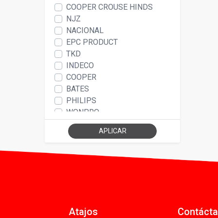
COOPER CROUSE HINDS
NJZ
NACIONAL
EPC PRODUCT
TKD
INDECO
COOPER
BATES
PHILIPS
WONPRO
BEISIT
APLICAR
YASHIPS
CAMBRE
NAVIA BOX
SHALOM
OMNIUM ELECTRIC
WHEATLAND TUBE
ALEX
Atajos
Contáct
HELLERMANN TYTON