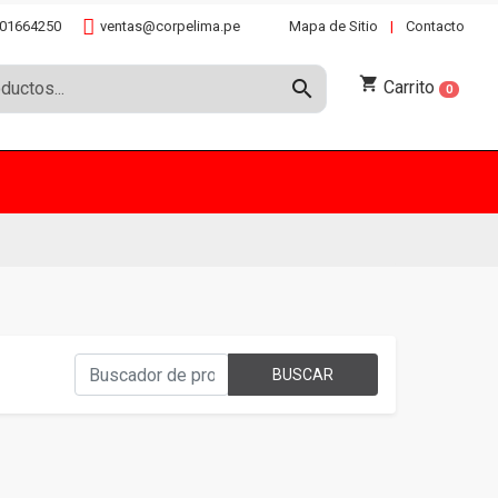
01664250
ventas@corpelima.pe
Mapa de Sitio
|
Contacto
shopping_cart
search
Carrito
0
BUSCAR