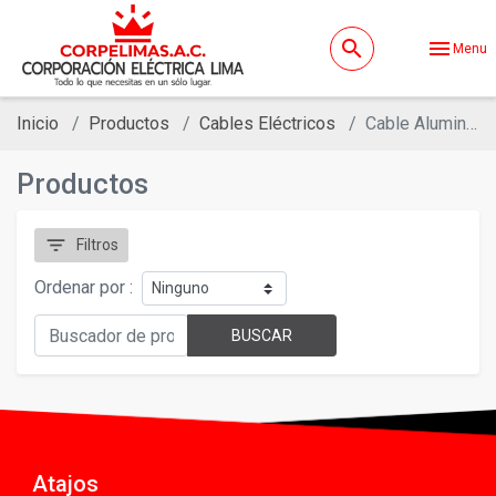
search
menu
Menu
Inicio
Productos
Cables Eléctricos
Cable Aluminio Aaac
Productos
filter_list
Filtros
Ordenar por :
BUSCAR
Atajos