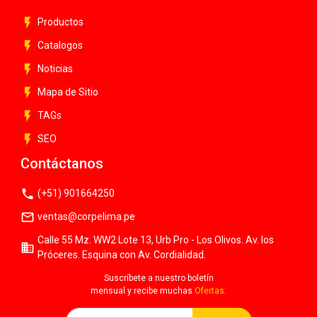
flash_on
Productos
flash_on
Catalogos
flash_on
Noticias
flash_on
Mapa de Sitio
flash_on
TAGs
flash_on
SEO
Contáctanos
phone
(+51) 901664250
mail_outline
ventas@corpelima.pe
Calle 55 Mz. WW2 Lote 13, Urb Pro - Los Olivos. Av. los
business
Próceres. Esquina con Av. Cordialidad.
Suscríbete a nuestro boletín
mensual y recibe muchas
Ofertas: