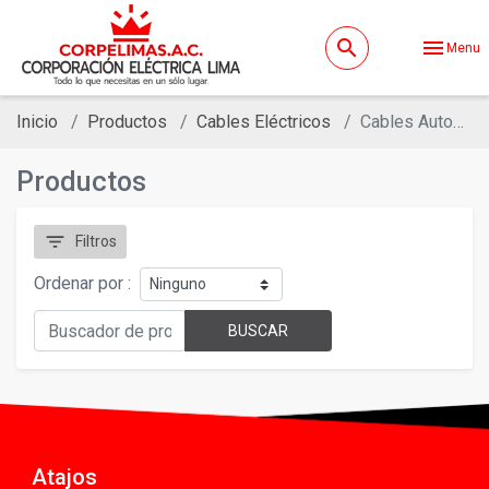
search
menu
Menu
Inicio
Productos
Cables Eléctricos
Cables Autoportantes
Productos
filter_list
Filtros
Ordenar por :
BUSCAR
Atajos