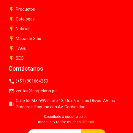
flash_on
Productos
flash_on
Catalogos
flash_on
Noticias
flash_on
Mapa de Sitio
flash_on
TAGs
flash_on
SEO
Contáctanos
phone
(+51) 901664250
mail_outline
ventas@corpelima.pe
Calle 55 Mz. WW2 Lote 13, Urb Pro - Los Olivos. Av. los
business
Próceres. Esquina con Av. Cordialidad.
Suscríbete a nuestro boletín
mensual y recibe muchas
Ofertas: