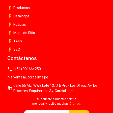
flash_on
Productos
flash_on
Catalogos
flash_on
Noticias
flash_on
Mapa de Sitio
flash_on
TAGs
flash_on
SEO
Contáctanos
phone
(+51) 901664250
mail_outline
ventas@corpelima.pe
Calle 55 Mz. WW2 Lote 13, Urb Pro - Los Olivos. Av. los
business
Próceres. Esquina con Av. Cordialidad.
Suscríbete a nuestro boletín
mensual y recibe muchas
Ofertas: