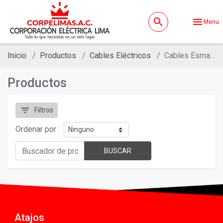
search
menu
Menu
Inicio
Productos
Cables Eléctricos
Cables Esmaltados
Productos
filter_list
Filtros
Ordenar por :
BUSCAR
Atajos