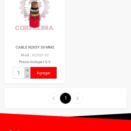
CABLE N2XSY 50 MM2
Mod.:
N2XSY-50
Precio Incluye I.G.V
add
Agregar
remove
chevron_left
chevron_right
1