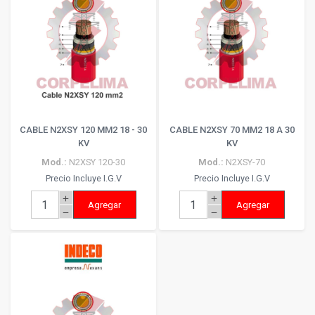
CABLE N2XSY 120 MM2 18 - 30
CABLE N2XSY 70 MM2 18 A 30
KV
KV
Mod.:
N2XSY 120-30
Mod.:
N2XSY-70
Precio Incluye I.G.V
Precio Incluye I.G.V
add
add
Agregar
Agregar
remove
remove