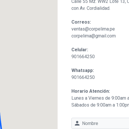
Calle 55 Mz. WW2 Lote 13, Ur
con Av. Cordialidad.
Correos:
ventas@corpelima.pe
corpelima@gmail.com
Celular:
901664250
Whatsapp:
901664250
Horario Atención:
Lunes a Viernes de 9:00am 
Sábados de 9:00am a 1:00p
person