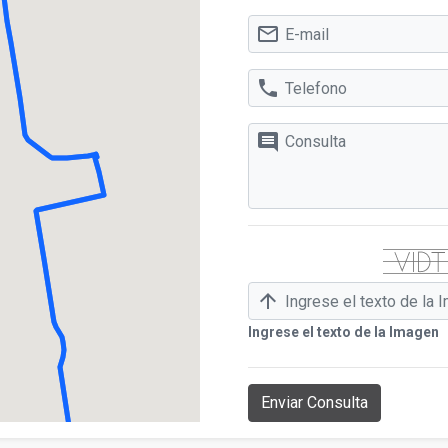
mail_outline
phone
comment
arrow_upward
Ingrese el texto de la Imagen
Enviar Consulta