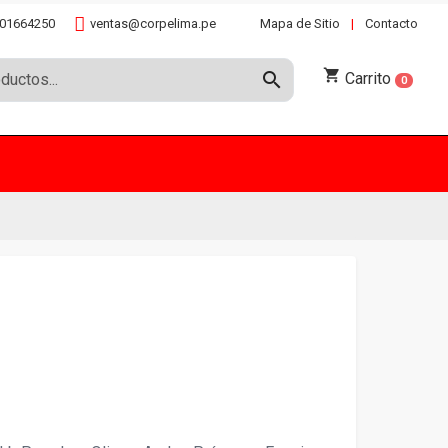
01664250
ventas@corpelima.pe
Mapa de Sitio
|
Contacto
shopping_cart
search
Carrito
0