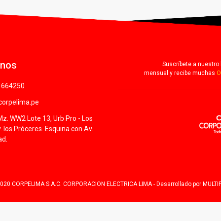
anos
Suscríbete a nuestro 
mensual y recibe muchas
O
1664250
orpelima.pe
Mz. WW2 Lote 13, Urb Pro - Los
v. los Próceres. Esquina con Av.
ad.
2020 CORPELIMA S.A.C. CORPORACION ELECTRICA LIMA - Desarrollado por
MULT