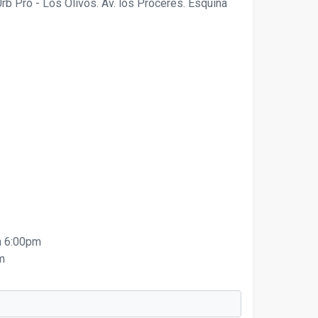
b Pro - Los Olivos. Av. los Próceres. Esquina
a 6:00pm
m