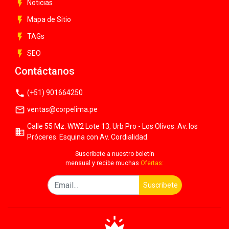
flash_on
Noticias
flash_on
Mapa de Sitio
flash_on
TAGs
flash_on
SEO
Contáctanos
phone
(+51) 901664250
mail_outline
ventas@corpelima.pe
Calle 55 Mz. WW2 Lote 13, Urb Pro - Los Olivos. Av. los
business
Próceres. Esquina con Av. Cordialidad.
Suscríbete a nuestro boletín
mensual y recibe muchas
Ofertas:
Suscribete