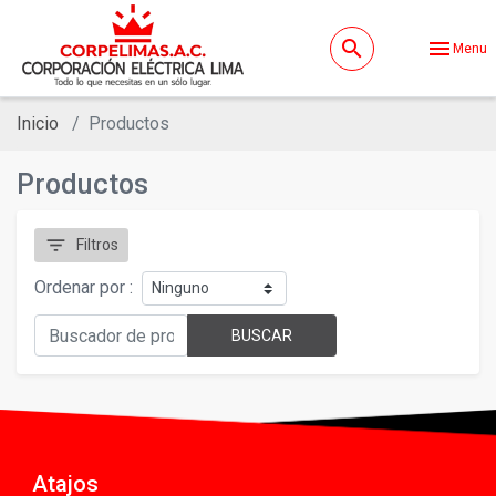
search
menu
Menu
Inicio
Productos
Productos
filter_list
Filtros
Ordenar por :
BUSCAR
Atajos