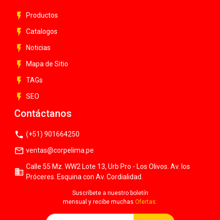
flash_on
Productos
flash_on
Catalogos
flash_on
Noticias
flash_on
Mapa de Sitio
flash_on
TAGs
flash_on
SEO
Contáctanos
phone
(+51) 901664250
mail_outline
ventas@corpelima.pe
Calle 55 Mz. WW2 Lote 13, Urb Pro - Los Olivos. Av. los
business
Próceres. Esquina con Av. Cordialidad.
Suscríbete a nuestro boletín
mensual y recibe muchas
Ofertas: